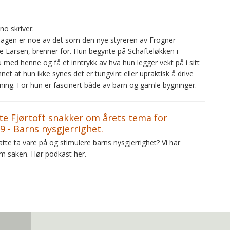
no skriver:
ehagen er noe av det som den nye styreren av Frogner
 Larsen, brenner for. Hun begynte på Schafteløkken i
 med henne og få et inntrykk av hva hun legger vekt på i sitt
nnet at hun ikke synes det er tungvint eller upraktisk å drive
ing. For hun er fascinert både av barn og gamle bygninger.
te Fjørtoft snakker om årets tema for
 - Barns nysgjerrighet.
e ta vare på og stimulere barns nysgjerrighet? Vi har
m saken. Hør podkast her.