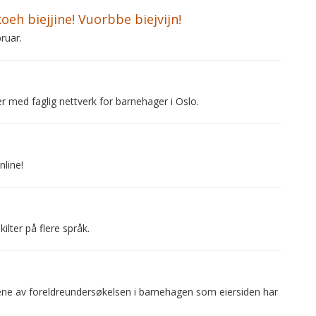
oeh biejjine! Vuorbbe biejvijn!
ruar.
 med faglig nettverk for barnehager i Oslo.
line!
lter på flere språk.
tene av foreldreundersøkelsen i barnehagen som eiersiden har