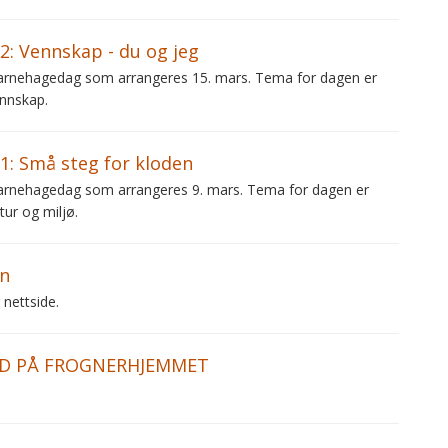
: Vennskap - du og jeg
s Barnehagedag som arrangeres 15. mars. Tema for dagen er
nnskap.
: Små steg for kloden
s Barnehagedag som arrangeres 9. mars. Tema for dagen er
ur og miljø.
an
 nettside.
D PÅ FROGNERHJEMMET