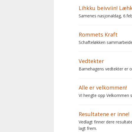
Lihkku beivviin! Læhk
Samenes nasjonaldag, 6.feb
Rommets Kraft
Schafteløkken sammarbeider
Vedtekter
Barnehagens vedtekter er on
Alle er velkommen!
VI hengte opp Velkommen ski
Resultatene er inne!
Vedlagt finner dere resulta
lagt frem.